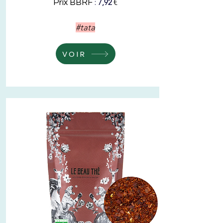
:
€
7,92
Prix BBRF
#tata
VOIR