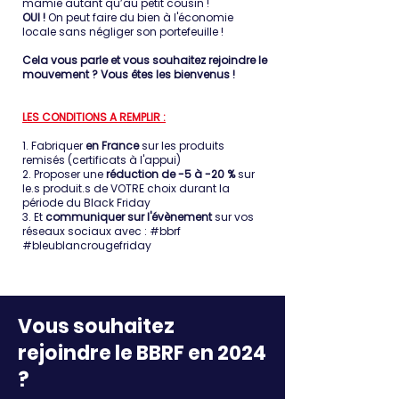
mamie autant qu’au petit cousin !
OUI !
On peut faire du bien à l'économie
locale sans négliger son portefeuille !
Cela vous parle et vous souhaitez rejoindre le
mouvement ? Vous êtes les bienvenus !
LES CONDITIONS A REMPLIR :
1. Fabriquer
en France
sur les produits
remisés (certificats à l'appui)
2. Proposer une
réduction de -5 à -20 %
sur
le.s produit.s de VOTRE choix durant la
période du Black Friday
3. Et
communiquer sur l'évènement
sur vos
réseaux sociaux avec : #bbrf
#bleublancrougefriday
Vous souhaitez
rejoindre le BBRF en 2024
?